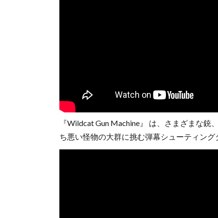
『Wildcat Gun Machine』 は、さ
ち悪い怪物の大群に挑む弾幕シューティング