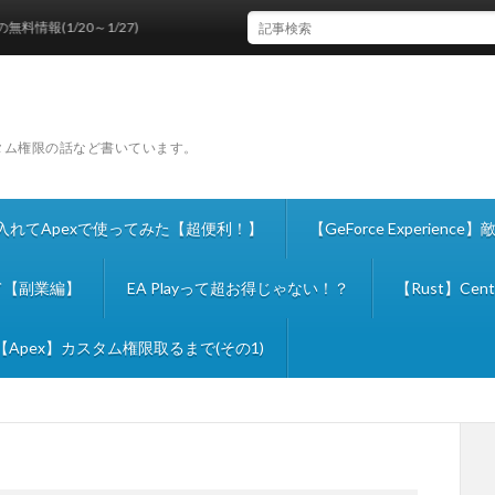
1/20～1/27)
スタム権限の話など書いています。
ールを入れてApexで使ってみた【超便利！】
【GeForce Experie
て【副業編】
EA Playって超お得じゃない！？
【Rust】C
【Apex】カスタム権限取るまで(その1)