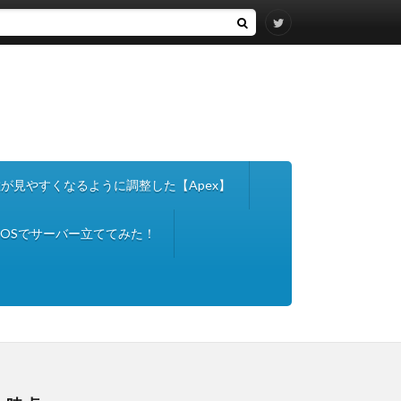
nce】敵が見やすくなるように調整した【Apex】
entOSでサーバー立ててみた！