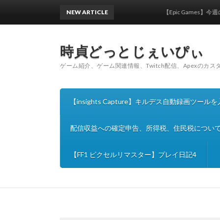
NEW ARTICLE
【Epic Games】今週の無料情報(
時貞どっとじぇいぴぃ
ゲーム紹介、ゲーム関連情報、Twitch配信、Apexのカ
【insights Capture】キルデス自動録画ツ
配信収益への確定申告、所得税、住民税につい
【FF1 ピクセルリマスター】プレイ日記4