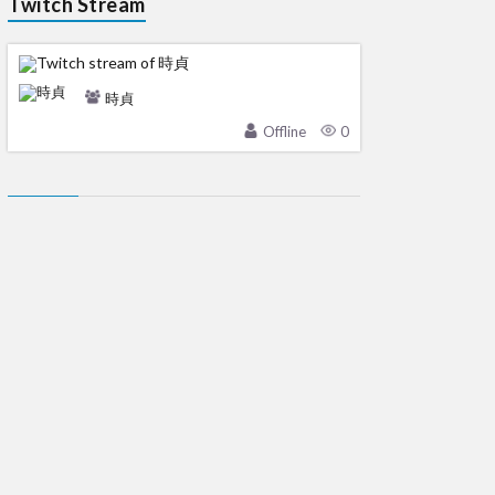
Twitch Stream
時貞
Offline
0