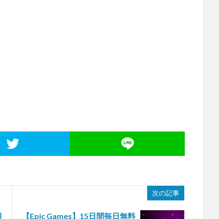
次の記事
報
【Epic Games】15日間毎日無料