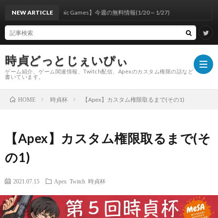
NEW ARTICLE
【Epic Games】今週の無料情報(1/20～1/27)
時貞どっとじぇいぴぃ
ゲーム紹介、ゲーム関連情報、Twitch配信、Apexのカスタム権限の話など
書いています。
時貞杯
【Apex】カスタム権限取るまで(その1)
HOME
【insi
【Apex】カスタム権限取るまで(そ
Capt
【GeF
の1)
キ
Expe
配
2021.07.15
Apex
Twitch
時貞杯
ル
敵
信
EA