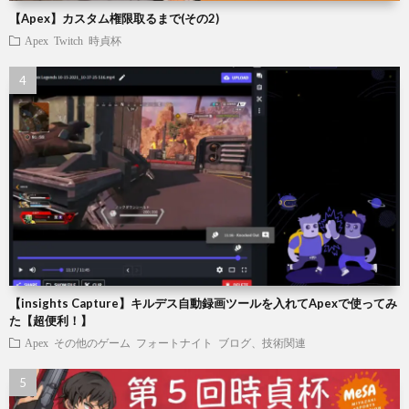
【Apex】カスタム権限取るまで(その2)
Apex
Twitch
時貞杯
【insights Capture】キルデス自動録画ツールを入れてApexで使ってみ
た【超便利！】
Apex
その他のゲーム
フォートナイト
ブログ、技術関連