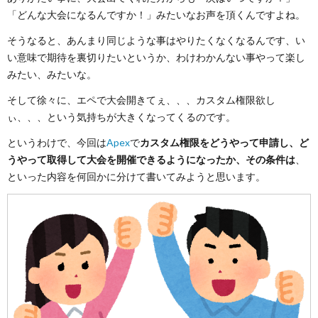
「どんな大会になるんですか！」みたいなお声を頂くんですよね。
て
て
そうなると、あんまり同じような事はやりたくなくなるんです、い
い意味で期待を裏切りたいというか、わけわかんない事やって楽し
み
【副
みたい、みたいな。
た
そして徐々に、エペで大会開きてぇ、、、カスタム権限欲し
業
ぃ、、、という気持ちが大きくなってくるのです。
【超
編】
というわけで、今回は
Apex
で
カスタム権限をどうやって申請し、ど
うやって取得して大会を開催できるようになったか、その条件は
、
便
といった内容を何回かに分けて書いてみようと思います。
利！