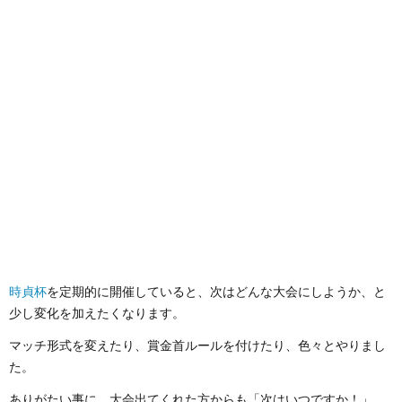
を
に
得
い！
て
タ
取
入
調
税、
み
ー】
る
れ
整
住
た！
プ
ま
て
し
民
レ
で
Apex
た
税
イ
(そ
で
【Ap
に
日
の
時貞杯
を定期的に開催していると、次はどんな大会にしようか、と
少し変化を加えたくなります。
使
つ
記
1)
マッチ形式を変えたり、賞金首ルールを付けたり、色々とやりまし
た。
っ
い
4
ありがたい事に、大会出てくれた方からも「次はいつですか！」