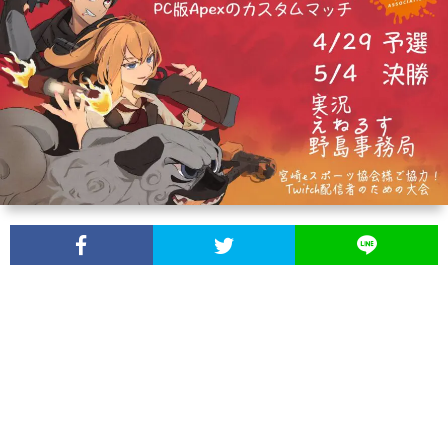
デ
が
収
Play
【Ru
ス
見
益
っ
Cent
【FF
自
や
へ
て
で
ピ
【Ap
動
す
の
超
サ
ク
カ
録
く
確
お
ー
セ
ス
画
な
定
得
バ
ル
タ
ツ
る
申
じ
ー
リ
ム
ー
よ
告、
ゃ
立
マ
権
ル
う
所
な
て
ス
限