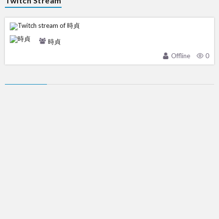
Twitch Stream
時貞
Offline
0