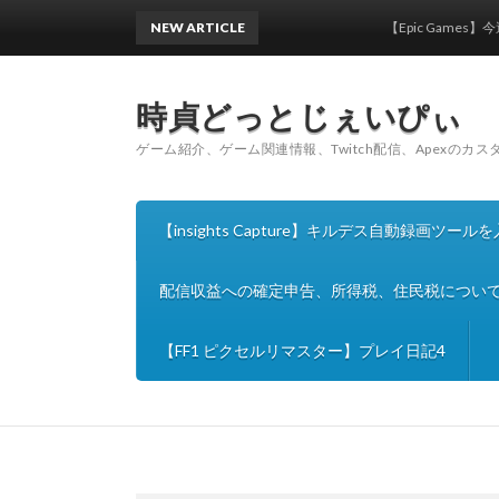
NEW ARTICLE
【Epic Games】今週の無料情
時貞どっとじぇいぴぃ
ゲーム紹介、ゲーム関連情報、Twitch配信、Apexのカ
【insights Capture】キルデス自動録画ツ
配信収益への確定申告、所得税、住民税につい
【FF1 ピクセルリマスター】プレイ日記4