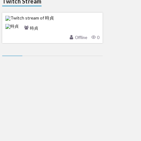
Twitch Stream
時貞
Offline
0