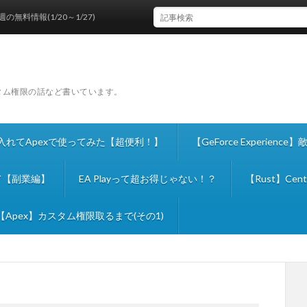
報(1/20～1/27)
スタム権限の話など書いています。
ールを入れてApexで使ってみた【超便利！】
【GeForce Experie
て【副業編】
EA Playって超お得じゃない！？
【Rust】C
【Apex】カスタム権限取るまで(その1)