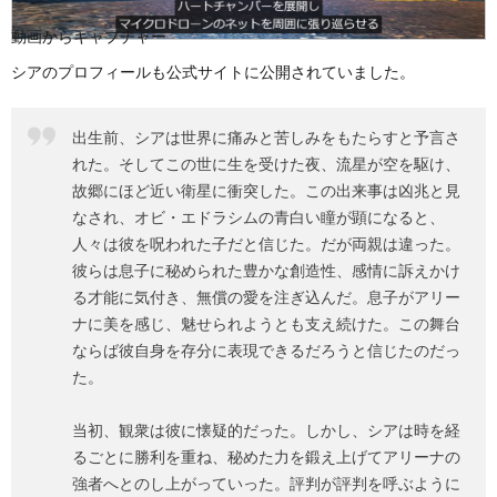
動画からキャプチャー
シアのプロフィールも公式サイトに公開されていました。
出生前、シアは世界に痛みと苦しみをもたらすと予言さ
れた。そしてこの世に生を受けた夜、流星が空を駆け、
故郷にほど近い衛星に衝突した。この出来事は凶兆と見
なされ、オビ・エドラシムの青白い瞳が顕になると、
人々は彼を呪われた子だと信じた。だが両親は違った。
彼らは息子に秘められた豊かな創造性、感情に訴えかけ
る才能に気付き、無償の愛を注ぎ込んだ。息子がアリー
ナに美を感じ、魅せられようとも支え続けた。この舞台
ならば彼自身を存分に表現できるだろうと信じたのだっ
た。
当初、観衆は彼に懐疑的だった。しかし、シアは時を経
るごとに勝利を重ね、秘めた力を鍛え上げてアリーナの
強者へとのし上がっていった。評判が評判を呼ぶように