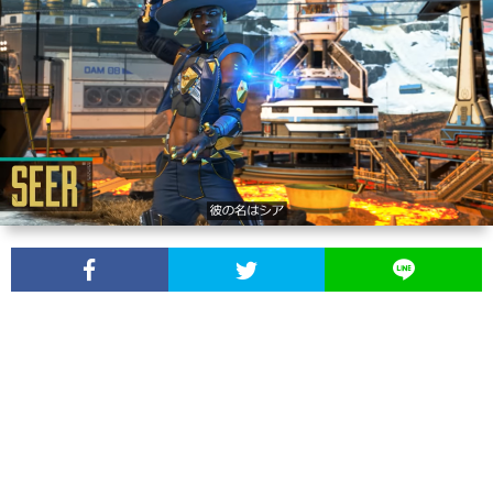
デ
が
収
Play
【Ru
ス
見
益
っ
Cent
【FF
自
や
へ
て
で
ピ
【Ap
動
す
の
超
サ
ク
カ
録
く
確
お
ー
セ
ス
画
な
定
得
バ
ル
タ
ツ
る
申
じ
ー
リ
ム
ー
よ
告、
ゃ
立
マ
権
ル
う
所
な
て
ス
限