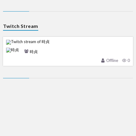
Twitch Stream
時貞
Offline
0