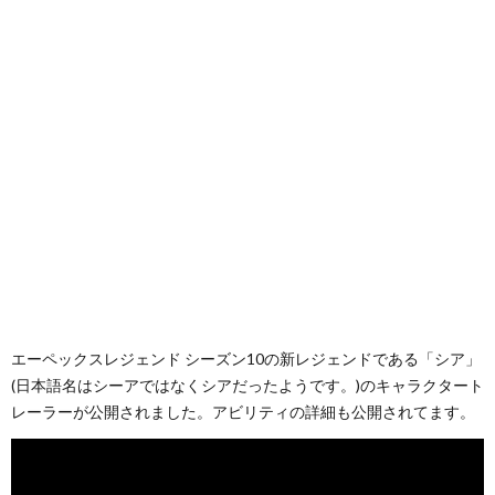
を
に
得
い！
て
タ
取
入
調
税、
み
ー】
る
れ
整
住
た！
プ
ま
て
し
民
レ
で
Apex
た
税
イ
(そ
で
【Ap
に
日
の
エーペックスレジェンド シーズン10の新レジェンドである「シア」
(日本語名はシーアではなくシアだったようです。)のキャラクタート
使
レーラーが公開されました。アビリティの詳細も公開されてます。
つ
記
1)
っ
い
4