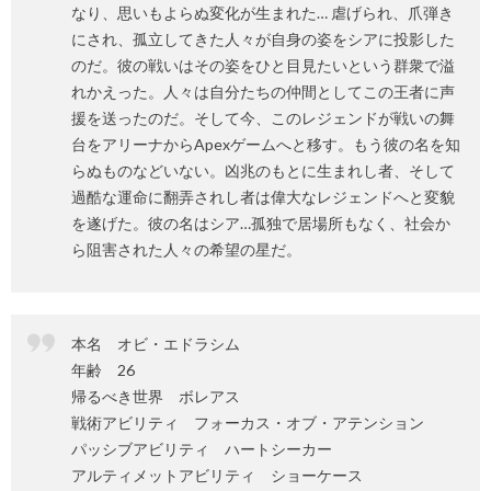
なり、思いもよらぬ変化が生まれた… 虐げられ、爪弾き
にされ、孤立してきた人々が自身の姿をシアに投影した
のだ。彼の戦いはその姿をひと目見たいという群衆で溢
れかえった。人々は自分たちの仲間としてこの王者に声
援を送ったのだ。そして今、このレジェンドが戦いの舞
台をアリーナからApexゲームへと移す。もう彼の名を知
らぬものなどいない。凶兆のもとに生まれし者、そして
過酷な運命に翻弄されし者は偉大なレジェンドへと変貌
を遂げた。彼の名はシア…孤独で居場所もなく、社会か
ら阻害された人々の希望の星だ。
本名 オビ・エドラシム
年齢 26
帰るべき世界 ボレアス
戦術アビリティ フォーカス・オブ・アテンション
パッシブアビリティ ハートシーカー
アルティメットアビリティ ショーケース