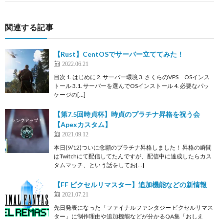
関連する記事
【Rust】CentOSでサーバー立ててみた！
2022.06.21
目次 1. はじめに 2. サーバー環境 3. さくらのVPS OSインス
トール 3.1. サーバーを選んでOSインストール 4. 必要なパッ
ケージの[…]
【第7.5回時貞杯】時貞のプラチナ昇格を祝う会
【Apexカスタム】
2021.09.12
本日(9/12)ついに念願のプラチナ昇格しました！ 昇格の瞬間
はTwitchにて配信してたんですが、配信中に達成したらカス
タムマッチ、という話をしてお[…]
【FF ピクセルリマスター】追加機能などの新情報
2021.07.21
先日発表になった「ファイナルファンタジー ピクセルリマス
ター」に制作理由や追加機能などが分かるQA集「おしえ