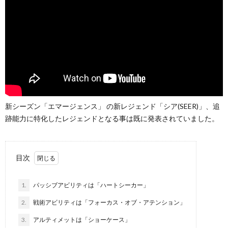
て
て
み
【副
た
業
【超
編】
新シーズン「エマージェンス」 の新レジェンド「シア(SEER)」、追
跡能力に特化したレジェンドとなる事は既に発表されていました。
便
利！
目次
1.
パッシブアビリティは「ハートシーカー」
2.
戦術アビリティは「フォーカス・オブ・アテンション」
3.
アルティメットは「ショーケース」