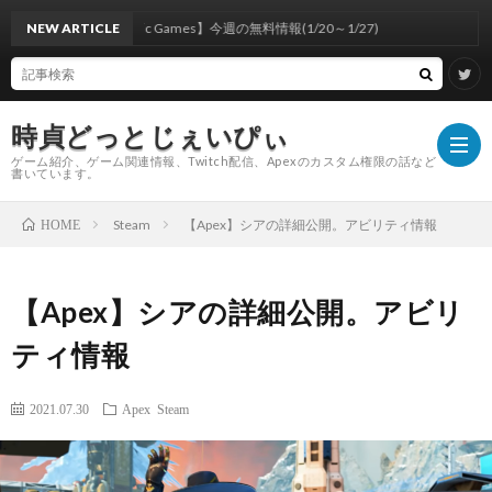
NEW ARTICLE
【Epic Games】今週の無料情報(1/20～1/27)
時貞どっとじぇいぴぃ
ゲーム紹介、ゲーム関連情報、Twitch配信、Apexのカスタム権限の話など
書いています。
Steam
【Apex】シアの詳細公開。アビリティ情報
HOME
【insi
【Apex】シアの詳細公開。アビリ
Capt
【GeF
ティ情報
キ
Expe
配
2021.07.30
Apex
Steam
ル
敵
信
EA